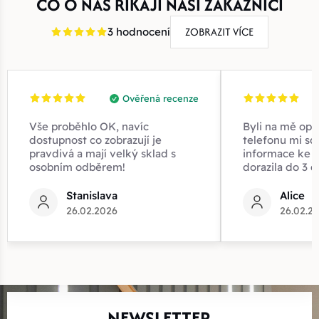
CO O NÁS ŘÍKAJÍ NAŠI ZÁKAZNÍCI
ZOBRAZIT VÍCE
3 hodnocení
Ověřená recenze
Vše proběhlo OK, navíc
Byli na mě opr
dostupnost co zobrazují je
telefonu mi sd
pravdivá a mají velký sklad s
informace ke z
osobním odběrem!
dorazila do 3 d
Stanislava
Alice
26.02.2026
26.02.2
NEWSLETTER