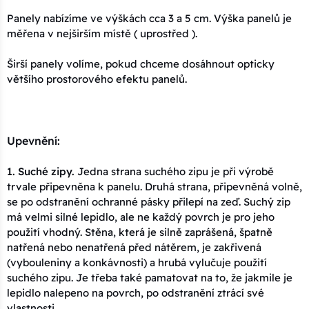
15x120x3 - 02 béžová
518 Kč
Panely nabízíme ve výškách cca 3 a 5 cm. Výška panelů je
Kód: Plot 15x120x3 - 02 béžová
14 dní
měřena v nejširším místě ( uprostřed ).
Širší panely volíme, pokud chceme dosáhnout opticky
25x100x3 - 02 béžová
536 Kč
většího prostorového efektu panelů.
Kód: Plot 25x100x3 - 02 béžová
14 dní
30x100x3 - 02 béžová
536 Kč
Kód: Plot 30x100x3 - 02 béžová
14 dní
Upevnění:
25x110x3 - 02 béžová
589 Kč
1. Suché zipy.
Jedna strana suchého zipu je při výrobě
Kód: Plot 25x110x3 - 02 béžová
14 dní
trvale připevněna k panelu. Druhá strana, připevněná volně,
se po odstranění ochranné pásky přilepí na zeď. Suchý zip
má velmi silné lepidlo, ale ne každý povrch je pro jeho
30x110x3 - 02 béžová
589 Kč
použití vhodný. Stěna, která je silně zaprášená, špatně
Kód: Plot 30x110x3 - 02 béžová
14 dní
natřená nebo nenatřená před nátěrem, je zakřivená
(vybouleniny a konkávnosti) a hrubá vylučuje použití
25x120x3 - 02 béžová
649 Kč
suchého zipu. Je třeba také pamatovat na to, že jakmile je
Kód: Plot 25x120x3 - 02 béžová
14 dní
lepidlo nalepeno na povrch, po odstranění ztrácí své
vlastnosti.