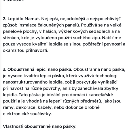
30x120x3 - 02 béžová
649 Kč
Kód: Plot 30x120x3 - 02 béžová
14 dní
2. Lepidlo Mamut.
Nejlepší, nejodolnější a nejspolehlivější
způsob instalace čalouněných panelů. Používá se na velké
panelové plochy, v halách, výklenkových sedadlech a na
stěnách, kde je vyloučeno použití suchého zipu. Nabízíme
pouze vysoce kvalitní lepidla se silnou počáteční pevností a
okamžitou přilnavostí.
3. Oboustranná lepící nano páska.
Oboustranná nano páska,
je vysoce kvalitní lepicí páska, která využívá technologii
nanostrukturovaného lepidla, což jí poskytuje vynikající
přilnavost na různé povrchy, aniž by zanechávala zbytky
lepidla. Tato páska je ideální pro domácí i kancelářské
použití a je vhodná na lepení různých předmětů, jako jsou
rámy, dekorace, kabely, nebo dokonce drobné
elektronické součástky.
Vlastnosti oboustranné nano pásky: