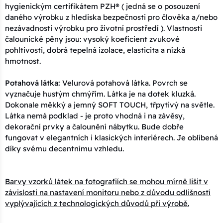
hygienickým certifikátem PZH® ( jedná se o posouzení
15x100x3 - 02 béžová
432 Kč
daného výrobku z hlediska bezpečnosti pro člověka a/nebo
Kód: Plot 15x100x3 - 02 béžová
14 dní
nezávadnosti výrobku pro životní prostředí ). Vlastnosti
čalounické pěny jsou: vysoký koeficient zvukové
20x110x3 - 02 béžová
476 Kč
pohltivosti, dobrá tepelná izolace, elasticita a nízká
hmotnost.
Kód: Plot 20x110x3 - 02 béžová
14 dní
Potahová látka:
Velurová potahová látka. Povrch se
15x110x3 - 02 béžová
476 Kč
vyznačuje hustým chmýřím. Látka je na dotek kluzká.
Kód: Plot 15x110x3 - 02 béžová
14 dní
Dokonale měkký a jemný SOFT TOUCH, třpytivý na světle.
Látka nemá podklad - je proto vhodná i na závěsy,
25x90x3 - 02 béžová
484 Kč
dekorační prvky a čalounění nábytku. Bude dobře
Kód: Plot 25x90x3 - 02 béžová
14 dní
fungovat v elegantních i klasických interiérech. Je oblíbená
díky svému decentnímu vzhledu.
30x90x3 - 02 béžová
484 Kč
Kód: Plot 30x90x3 - 02 béžová
14 dní
Barvy vzorků látek na fotografiích se mohou mírně lišit v
závislosti na nastavení monitoru nebo z důvodu odlišností
20x120x3 - 02 béžová
518 Kč
vyplývajících z technologických důvodů při výrobě.
Kód: Plot 20x120x3 - 02 béžová
14 dní