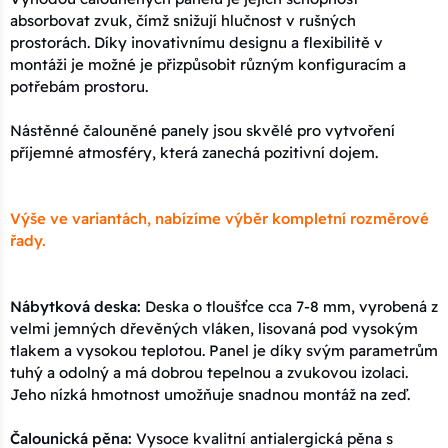
absorbovat zvuk, čímž snižují hlučnost v rušných
30x70x3 - 02 béžová
371 Kč
prostorách. Díky inovativnímu designu a flexibilitě v
Kód: Plot 30x70x3 - 02 béžová
14 dní
montáži je možné je přizpůsobit různým konfiguracím a
potřebám prostoru.
20x90x3 - 02 béžová
388 Kč
Kód: Plot 20x90x3 - 02 béžová
14 dní
Nástěnné čalouněné panely jsou skvělé pro vytvoření
příjemné atmosféry, která zanechá pozitivní dojem.
15x90x3 - 02 béžová
388 Kč
Kód: Plot 15x90x3 - 02 béžová
14 dní
Výše ve variantách, nabízíme výběr kompletní rozměrové
řady.
20x100x3 - 02 béžová
432 Kč
Kód: Plot 20x100x3 - 02 béžová
14 dní
Nábytková deska:
Deska o tloušťce cca 7-8 mm, vyrobená z
25x80x3 - 02 béžová
432 Kč
velmi jemných dřevěných vláken, lisovaná pod vysokým
Kód: Plot 25x80x3 - 02 béžová
14 dní
tlakem a vysokou teplotou. Panel je díky svým parametrům
tuhý a odolný a má dobrou tepelnou a zvukovou izolaci.
Jeho nízká hmotnost umožňuje snadnou montáž na zeď.
30x80x3 - 02 béžová
432 Kč
Kód: Plot 30x80x3 - 02 béžová
14 dní
Čalounická pěna:
Vysoce kvalitní antialergická pěna s