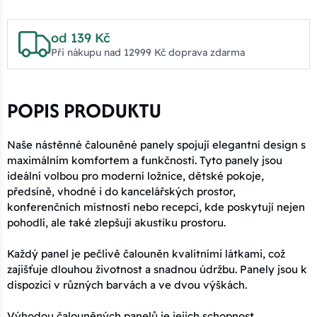
15x70x3 - 02 béžová
303 Kč
od 139 Kč
Kód: Plot 15x70x3 - 02 béžová
14 dní
Při nákupu nad 12999 Kč doprava zdarma
25x60x3 - 02 béžová
319 Kč
Kód: Plot 25x60x3 - 02 béžová
14 dní
POPIS PRODUKTU
30x60x3 - 02 béžová
319 Kč
Naše nástěnné čalouněné panely spojují elegantní design s
Kód: Plot 30x60x3 - 02 béžová
14 dní
maximálním komfortem a funkčností. Tyto panely jsou
ideální volbou pro moderní ložnice, dětské pokoje,
20x80x3 - 02 béžová
346 Kč
předsíně, vhodné i do kancelářských prostor,
Kód: Plot 20x80x3 - 02 béžová
14 dní
konferenčních místností nebo recepcí, kde poskytují nejen
pohodlí, ale také zlepšují akustiku prostoru.
15x80x3 - 02 béžová
346 Kč
Kód: Plot 15x80x3 - 02 béžová
14 dní
Každý panel je pečlivě čalouněn kvalitními látkami, což
zajišťuje dlouhou životnost a snadnou údržbu. Panely jsou k
dispozici v různých barvách a ve dvou výškách.
25x70x3 - 02 béžová
371 Kč
Kód: Plot 25x70x3 - 02 béžová
14 dní
Výhodou čalouněných panelů je jejich schopnost