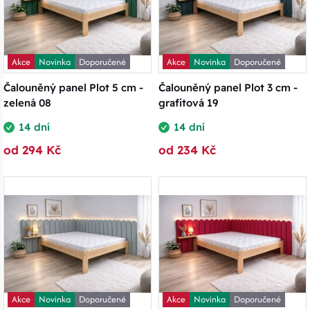
Akce
Novinka
Doporučené
Akce
Novinka
Doporučené
Čalouněný panel Plot 5 cm -
Čalouněný panel Plot 3 cm -
zelená 08
grafitová 19
14 dní
14 dní
od 294 Kč
od 234 Kč
Akce
Novinka
Doporučené
Akce
Novinka
Doporučené