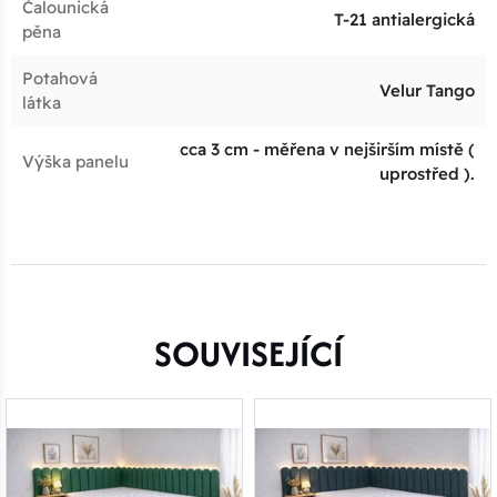
Čalounická
T-21 antialergická
pěna
Potahová
Velur Tango
látka
cca 3 cm - měřena v nejširším místě (
Výška panelu
uprostřed ).
SOUVISEJÍCÍ